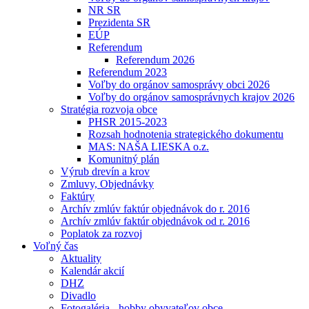
NR SR
Prezidenta SR
EÚP
Referendum
Referendum 2026
Referendum 2023
Voľby do orgánov samosprávy obci 2026
Voľby do orgánov samosprávnych krajov 2026
Stratégia rozvoja obce
PHSR 2015-2023
Rozsah hodnotenia strategického dokumentu
MAS: NAŠA LIESKA o.z.
Komunitný plán
Výrub drevín a krov
Zmluvy, Objednávky
Faktúry
Archív zmlúv faktúr objednávok do r. 2016
Archív zmlúv faktúr objednávok od r. 2016
Poplatok za rozvoj
Voľný čas
Aktuality
Kalendár akcií
DHZ
Divadlo
Fotogaléria - hobby obyvateľov obce