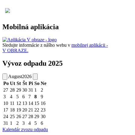
Mobilná aplikácia
Sledujte informácie z nášho webu v
mobilnej aplikácii -
V OBRAZE.
Vývoz odpadu 2025
August
2026
Po
Ut
St
Št
Pi
So
Ne
27
28
29
30
31
1
2
3
4
5
6
7
8
9
10
11
12
13
14
15
16
17
18
19
20
21
22
23
24
25
26
27
28
29
30
31
1
2
3
4
5
6
Kalendár zvozu odpadu