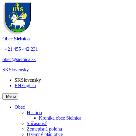
Obec
Sielnica
+421 455 442 231
obec@sielnica.sk
SK
Slovensky
SK
Slovensky
EN
English
Menu
Obec
História
Kronika obce Sielnica
Súčasnosť
Zemepisná poloha
Územný plán obce