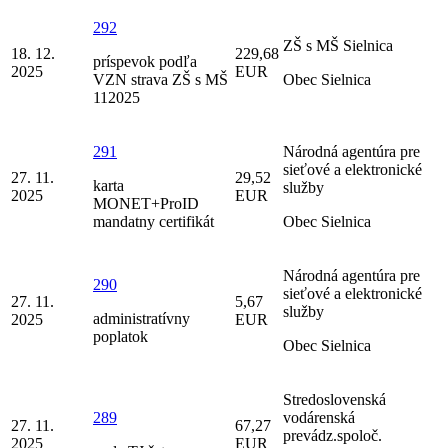
292
ZŠ s MŠ Sielnica
18. 12.
229,68
príspevok podľa
2025
EUR
VZN strava ZŠ s MŠ
Obec Sielnica
112025
291
Národná agentúra pre
sieťové a elektronické
27. 11.
29,52
karta
služby
2025
EUR
MONET+ProID
mandatny certifikát
Obec Sielnica
Národná agentúra pre
290
sieťové a elektronické
27. 11.
5,67
služby
administratívny
2025
EUR
poplatok
Obec Sielnica
Stredoslovenská
289
vodárenská
27. 11.
67,27
prevádz.spoloč.
2025
EUR