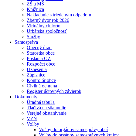
ZŠ a MŠ
Knižnica
Nakladanie s triedeným odpadom
Zberný dvor rok 2026
Virtuálny cintorín
Urbárska spoločnosť
Služby
Samospráva
Obecný úrad
Starostka obce
Poslanci OZ
Rozpočet obce
Uznesenia
Zápisnice
Kontrolór obce
Civilná ochrana
Register účtovných závierok
Dokumenty
Úradná tabuľa
Tlačivá na stiahnutie
Verejné obstarávanie
VZN
Voľby
Voľby do orgánov samosprávy obcí
Voľby do orgánov samosprávnych krajov