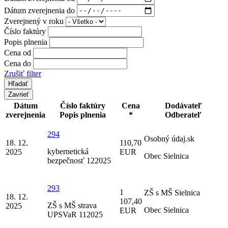
Dátum zverejnenia do
Zverejnený v roku
Číslo faktúry
Popis plnenia
Cena od
Cena do
Zrušiť filter
Zavrieť
Dátum
Číslo faktúry
Cena
Dodávateľ
zverejnenia
Popis plnenia
*
Odberateľ
294
Osobný údaj.sk
18. 12.
110,70
kybernetická
2025
EUR
Obec Sielnica
bezpečnosť 122025
293
1
ZŠ s MŠ Sielnica
18. 12.
107,40
ZŠ s MŠ strava
2025
Obec Sielnica
EUR
UPSVaR 112025