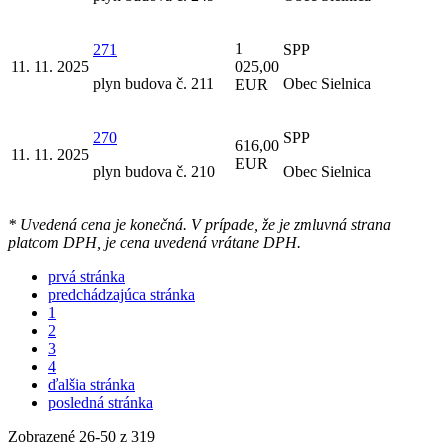
1
271
SPP
11. 11. 2025
025,00
plyn budova č. 211
Obec Sielnica
EUR
270
SPP
616,00
11. 11. 2025
EUR
plyn budova č. 210
Obec Sielnica
* Uvedená cena je konečná. V prípade, že je zmluvná strana
platcom DPH, je cena uvedená vrátane DPH.
prvá stránka
predchádzajúca stránka
1
2
3
4
ďalšia stránka
posledná stránka
Zobrazené
26
-
50
z 319