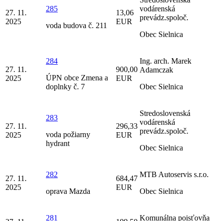
285
vodárenská
27. 11.
13,06
prevádz.spoloč.
2025
EUR
voda budova č. 211
Obec Sielnica
284
Ing. arch. Marek
27. 11.
900,00
Adamczak
ÚPN obce Zmena a
2025
EUR
doplnky č. 7
Obec Sielnica
Stredoslovenská
283
vodárenská
27. 11.
296,33
prevádz.spoloč.
voda požiarny
2025
EUR
hydrant
Obec Sielnica
282
MTB Autoservis s.r.o.
27. 11.
684,47
2025
EUR
oprava Mazda
Obec Sielnica
281
Komunálna poisťovňa