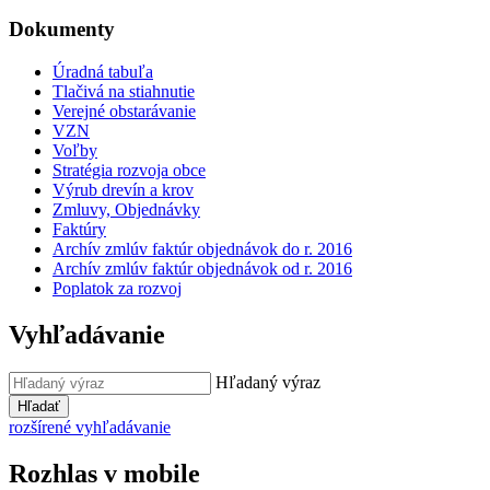
Dokumenty
Úradná tabuľa
Tlačivá na stiahnutie
Verejné obstarávanie
VZN
Voľby
Stratégia rozvoja obce
Výrub drevín a krov
Zmluvy, Objednávky
Faktúry
Archív zmlúv faktúr objednávok do r. 2016
Archív zmlúv faktúr objednávok od r. 2016
Poplatok za rozvoj
Vyhľadávanie
Hľadaný výraz
Hľadať
rozšírené vyhľadávanie
Rozhlas v mobile