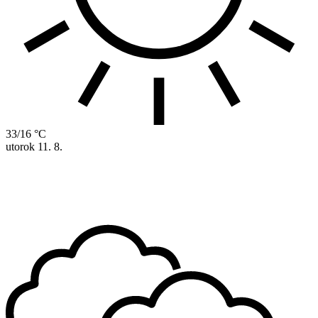
33/16 °C
utorok
11. 8.