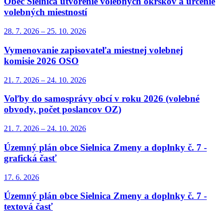
Obec Sielnica utvorenie volebných okrskov a určenie
volebných miestností
28. 7.
2026
–
25. 10.
2026
Vymenovanie zapisovateľa miestnej volebnej
komisie 2026 OSO
21. 7.
2026
–
24. 10.
2026
Voľby do samosprávy obcí v roku 2026 (volebné
obvody, počet poslancov OZ)
21. 7.
2026
–
24. 10.
2026
Územný plán obce Sielnica Zmeny a doplnky č. 7 -
grafická časť
17. 6.
2026
Územný plán obce Sielnica Zmeny a doplnky č. 7 -
textová časť