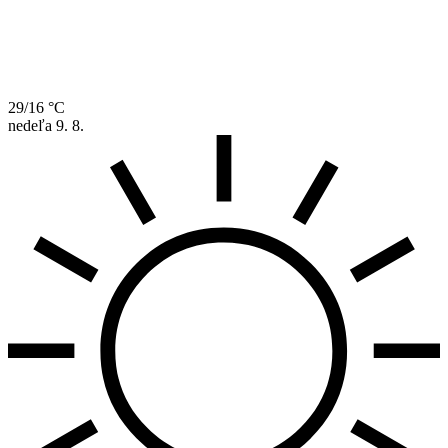
29/16 °C
nedeľa
9. 8.