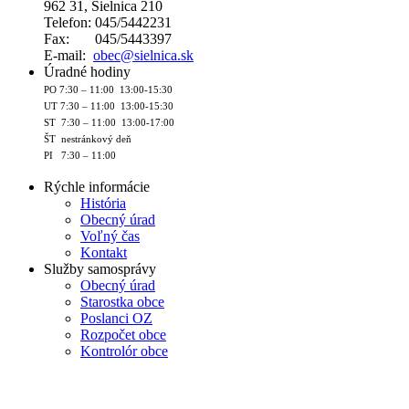
962 31, Sielnica 210
Telefon: 045/5442231
Fax: 045/5443397
E-mail:
obec@sielnica.sk
Úradné hodiny
PO 7:30 – 11:00 13:00-15:30
UT 7:30 – 11:00 13:00-15:30
ST 7:30 – 11:00 13:00-17:00
ŠT nestránkový deň
PI 7:30 – 11:00
Rýchle informácie
História
Obecný úrad
Voľný čas
Kontakt
Služby samosprávy
Obecný úrad
Starostka obce
Poslanci OZ
Rozpočet obce
Kontrolór obce