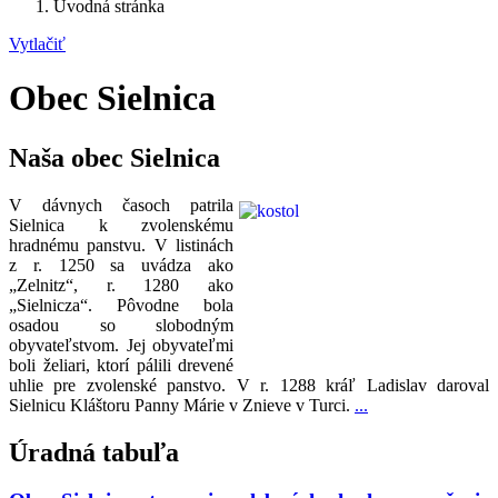
Úvodná stránka
Vytlačiť
Obec Sielnica
Naša obec Sielnica
V dávnych časoch patrila
Sielnica k zvolenskému
hradnému panstvu. V listinách
z r. 1250 sa uvádza ako
„Zelnitz“, r. 1280 ako
„Sielnicza“. Pôvodne bola
osadou so slobodným
obyvateľstvom. Jej obyvateľmi
boli želiari, ktorí pálili drevené
uhlie pre zvolenské panstvo. V r. 1288 kráľ Ladislav daroval
Sielnicu Kláštoru Panny Márie v Znieve v Turci.
...
Úradná tabuľa