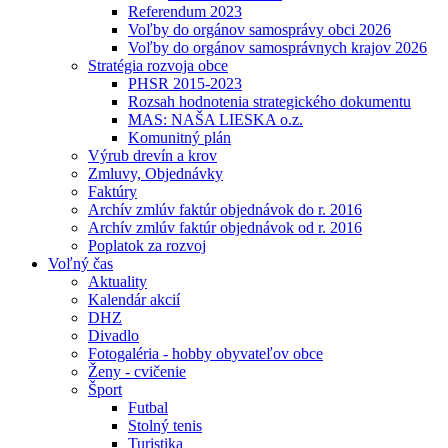
Referendum 2023
Voľby do orgánov samosprávy obci 2026
Voľby do orgánov samosprávnych krajov 2026
Stratégia rozvoja obce
PHSR 2015-2023
Rozsah hodnotenia strategického dokumentu
MAS: NAŠA LIESKA o.z.
Komunitný plán
Výrub drevín a krov
Zmluvy, Objednávky
Faktúry
Archív zmlúv faktúr objednávok do r. 2016
Archív zmlúv faktúr objednávok od r. 2016
Poplatok za rozvoj
Voľný čas
Aktuality
Kalendár akcií
DHZ
Divadlo
Fotogaléria - hobby obyvateľov obce
Ženy - cvičenie
Šport
Futbal
Stolný tenis
Turistika