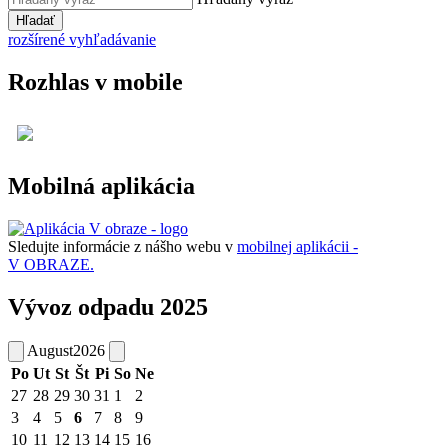
Hľadať
rozšírené vyhľadávanie
Rozhlas v mobile
Mobilná aplikácia
Sledujte informácie z nášho webu v
mobilnej aplikácii -
V OBRAZE.
Vývoz odpadu 2025
August
2026
Po
Ut
St
Št
Pi
So
Ne
27
28
29
30
31
1
2
3
4
5
6
7
8
9
10
11
12
13
14
15
16