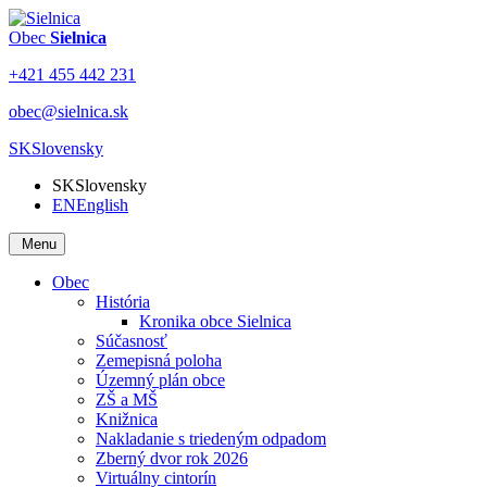
Obec
Sielnica
+421 455 442 231
obec@sielnica.sk
SK
Slovensky
SK
Slovensky
EN
English
Menu
Obec
História
Kronika obce Sielnica
Súčasnosť
Zemepisná poloha
Územný plán obce
ZŠ a MŠ
Knižnica
Nakladanie s triedeným odpadom
Zberný dvor rok 2026
Virtuálny cintorín