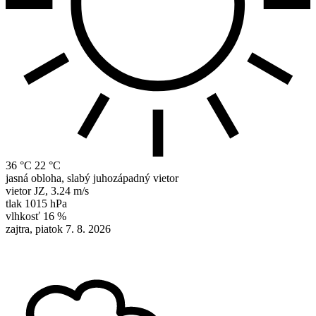
36 °C
22 °C
jasná obloha, slabý juhozápadný vietor
vietor
JZ
,
3.24 m/s
tlak
1015 hPa
vlhkosť
16 %
zajtra, piatok 7. 8. 2026