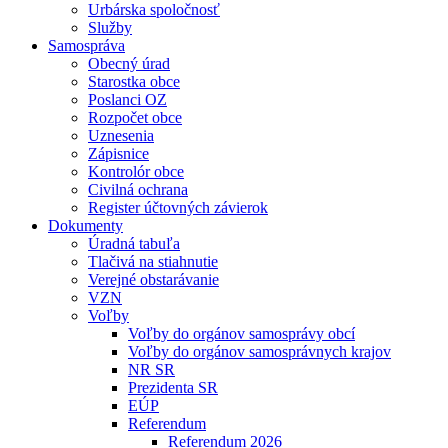
Urbárska spoločnosť
Služby
Samospráva
Obecný úrad
Starostka obce
Poslanci OZ
Rozpočet obce
Uznesenia
Zápisnice
Kontrolór obce
Civilná ochrana
Register účtovných závierok
Dokumenty
Úradná tabuľa
Tlačivá na stiahnutie
Verejné obstarávanie
VZN
Voľby
Voľby do orgánov samosprávy obcí
Voľby do orgánov samosprávnych krajov
NR SR
Prezidenta SR
EÚP
Referendum
Referendum 2026