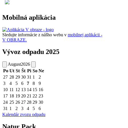
Mobilná aplikácia
Sledujte informácie z nášho webu v
mobilnej aplikácii -
V OBRAZE.
Vývoz odpadu 2025
August
2026
Po
Ut
St
Št
Pi
So
Ne
27
28
29
30
31
1
2
3
4
5
6
7
8
9
10
11
12
13
14
15
16
17
18
19
20
21
22
23
24
25
26
27
28
29
30
31
1
2
3
4
5
6
Kalendár zvozu odpadu
Natur Pack