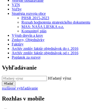
Verejné obstarávanie
VZN
Voľby
Stratégia rozvoja obce
PHSR 2015-2023
Rozsah hodnotenia strategického dokumentu
MAS: NAŠA LIESKA o.z.
Komunitný plán
Výrub drevín a krov
Zmluvy, Objednávky
Faktúry
Archív zmlúv faktúr objednávok do r. 2016
Archív zmlúv faktúr objednávok od r. 2016
Poplatok za rozvoj
Vyhľadávanie
Hľadaný výraz
Hľadať
rozšírené vyhľadávanie
Rozhlas v mobile