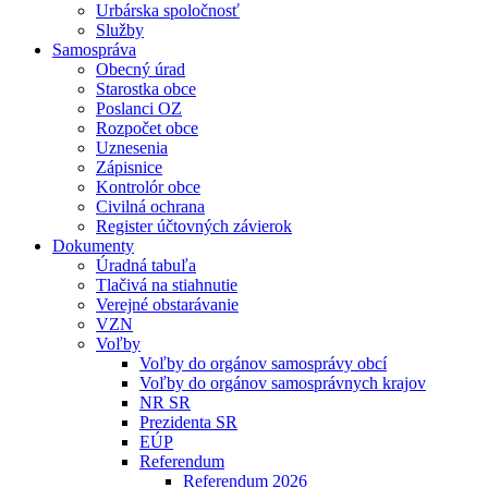
Urbárska spoločnosť
Služby
Samospráva
Obecný úrad
Starostka obce
Poslanci OZ
Rozpočet obce
Uznesenia
Zápisnice
Kontrolór obce
Civilná ochrana
Register účtovných závierok
Dokumenty
Úradná tabuľa
Tlačivá na stiahnutie
Verejné obstarávanie
VZN
Voľby
Voľby do orgánov samosprávy obcí
Voľby do orgánov samosprávnych krajov
NR SR
Prezidenta SR
EÚP
Referendum
Referendum 2026