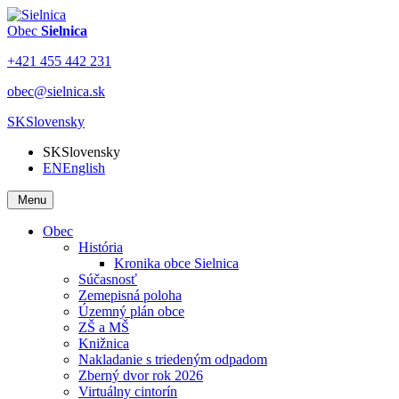
Obec
Sielnica
+421 455 442 231
obec@sielnica.sk
SK
Slovensky
SK
Slovensky
EN
English
Menu
Obec
História
Kronika obce Sielnica
Súčasnosť
Zemepisná poloha
Územný plán obce
ZŠ a MŠ
Knižnica
Nakladanie s triedeným odpadom
Zberný dvor rok 2026
Virtuálny cintorín