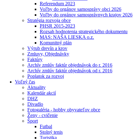
Referendum 2023
Voľby do orgánov samosprávy obci 2026
Voľby do orgánov samosprávnych krajov 2026
Stratégia rozvoja obce
PHSR 2015-2023
Rozsah hodnotenia strategického dokumentu
MAS: NAŠA LIESKA o.z.
Komunitný plán
Výrub drevín a krov
Zmluvy, Objednávky
Faktúry
Archív zmlúv faktúr objednávok do r. 2016
Archív zmlúv faktúr objednávok od r. 2016
Poplatok za rozvoj
Voľný čas
Aktuality
Kalendár akcií
DHZ
Divadlo
Fotogaléria - hobby obyvateľov obce
Ženy - cvičenie
Šport
Futbal
Stolný tenis
Turistika