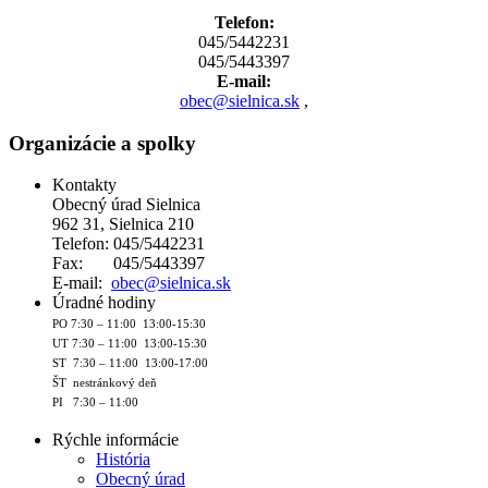
Telefon:
045/5442231
045/5443397
E-mail:
obec@sielnica.sk
,
Organizácie a spolky
Kontakty
Obecný úrad Sielnica
962 31, Sielnica 210
Telefon: 045/5442231
Fax: 045/5443397
E-mail:
obec@sielnica.sk
Úradné hodiny
PO 7:30 – 11:00 13:00-15:30
UT 7:30 – 11:00 13:00-15:30
ST 7:30 – 11:00 13:00-17:00
ŠT nestránkový deň
PI 7:30 – 11:00
Rýchle informácie
História
Obecný úrad