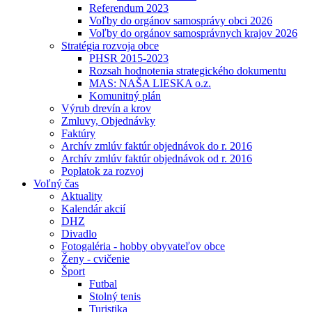
Referendum 2023
Voľby do orgánov samosprávy obci 2026
Voľby do orgánov samosprávnych krajov 2026
Stratégia rozvoja obce
PHSR 2015-2023
Rozsah hodnotenia strategického dokumentu
MAS: NAŠA LIESKA o.z.
Komunitný plán
Výrub drevín a krov
Zmluvy, Objednávky
Faktúry
Archív zmlúv faktúr objednávok do r. 2016
Archív zmlúv faktúr objednávok od r. 2016
Poplatok za rozvoj
Voľný čas
Aktuality
Kalendár akcií
DHZ
Divadlo
Fotogaléria - hobby obyvateľov obce
Ženy - cvičenie
Šport
Futbal
Stolný tenis
Turistika