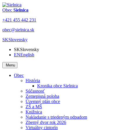
Obec
Sielnica
+421 455 442 231
obec@sielnica.sk
SK
Slovensky
SK
Slovensky
EN
English
Menu
Obec
História
Kronika obce Sielnica
Súčasnosť
Zemepisná poloha
Územný plán obce
ZŠ a MŠ
Knižnica
Nakladanie s triedeným odpadom
Zberný dvor rok 2026
Virtuálny cintorín