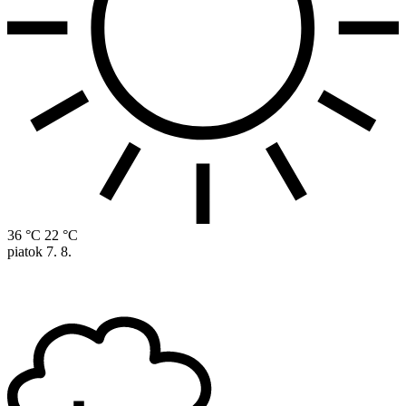
36 °C
22 °C
piatok
7. 8.