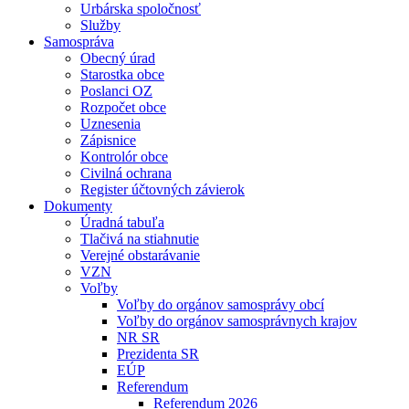
Urbárska spoločnosť
Služby
Samospráva
Obecný úrad
Starostka obce
Poslanci OZ
Rozpočet obce
Uznesenia
Zápisnice
Kontrolór obce
Civilná ochrana
Register účtovných závierok
Dokumenty
Úradná tabuľa
Tlačivá na stiahnutie
Verejné obstarávanie
VZN
Voľby
Voľby do orgánov samosprávy obcí
Voľby do orgánov samosprávnych krajov
NR SR
Prezidenta SR
EÚP
Referendum
Referendum 2026