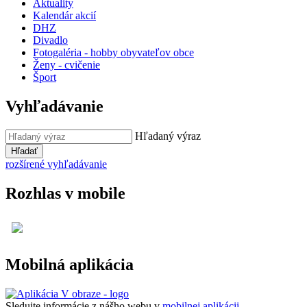
Aktuality
Kalendár akcií
DHZ
Divadlo
Fotogaléria - hobby obyvateľov obce
Ženy - cvičenie
Šport
Vyhľadávanie
Hľadaný výraz
Hľadať
rozšírené vyhľadávanie
Rozhlas v mobile
Mobilná aplikácia
Sledujte informácie z nášho webu v
mobilnej aplikácii -