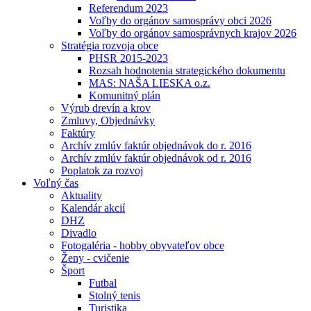
Referendum 2023
Voľby do orgánov samosprávy obci 2026
Voľby do orgánov samosprávnych krajov 2026
Stratégia rozvoja obce
PHSR 2015-2023
Rozsah hodnotenia strategického dokumentu
MAS: NAŠA LIESKA o.z.
Komunitný plán
Výrub drevín a krov
Zmluvy, Objednávky
Faktúry
Archív zmlúv faktúr objednávok do r. 2016
Archív zmlúv faktúr objednávok od r. 2016
Poplatok za rozvoj
Voľný čas
Aktuality
Kalendár akcií
DHZ
Divadlo
Fotogaléria - hobby obyvateľov obce
Ženy - cvičenie
Šport
Futbal
Stolný tenis
Turistika