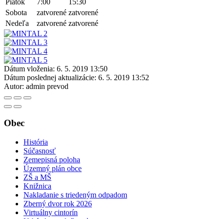
Piatok
7:00
15:30
Sobota
zatvorené
zatvorené
Nedeľa
zatvorené
zatvorené
Dátum vloženia:
6. 5. 2019 13:50
Dátum poslednej aktualizácie:
6. 5. 2019 13:52
Autor:
admin prevod
Obec
História
Súčasnosť
Zemepisná poloha
Územný plán obce
ZŠ a MŠ
Knižnica
Nakladanie s triedeným odpadom
Zberný dvor rok 2026
Virtuálny cintorín