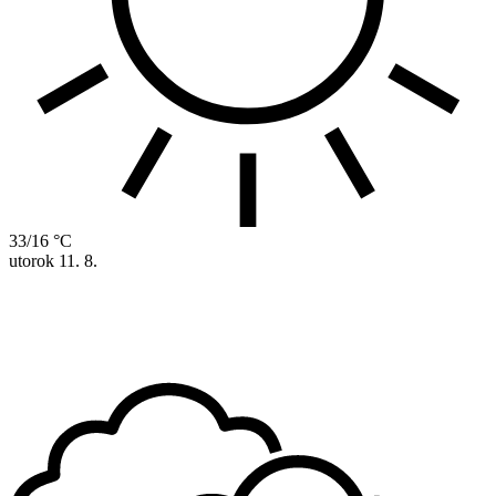
33/16 °C
utorok
11. 8.