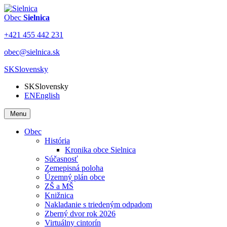
Obec
Sielnica
+421 455 442 231
obec@sielnica.sk
SK
Slovensky
SK
Slovensky
EN
English
Menu
Obec
História
Kronika obce Sielnica
Súčasnosť
Zemepisná poloha
Územný plán obce
ZŠ a MŠ
Knižnica
Nakladanie s triedeným odpadom
Zberný dvor rok 2026
Virtuálny cintorín