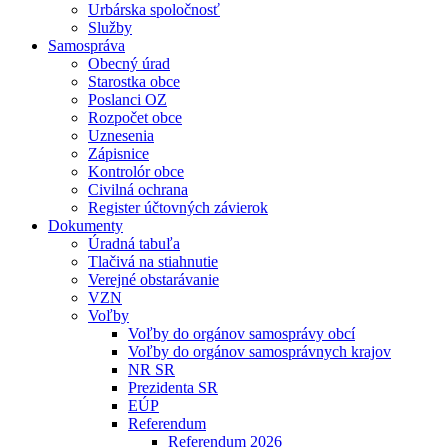
Urbárska spoločnosť
Služby
Samospráva
Obecný úrad
Starostka obce
Poslanci OZ
Rozpočet obce
Uznesenia
Zápisnice
Kontrolór obce
Civilná ochrana
Register účtovných závierok
Dokumenty
Úradná tabuľa
Tlačivá na stiahnutie
Verejné obstarávanie
VZN
Voľby
Voľby do orgánov samosprávy obcí
Voľby do orgánov samosprávnych krajov
NR SR
Prezidenta SR
EÚP
Referendum
Referendum 2026