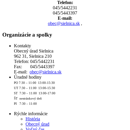
Telefon:
045/5442231
045/5443397
E-mail:
obec@sielnica.sk
,
Organizácie a spolky
Kontakty
Obecný úrad Sielnica
962 31, Sielnica 210
Telefon: 045/5442231
Fax: 045/5443397
E-mail:
obec@sielnica.sk
Úradné hodiny
PO 7:30 – 11:00 13:00-15:30
UT 7:30 – 11:00 13:00-15:30
ST 7:30 – 11:00 13:00-17:00
ŠT nestránkový deň
PI 7:30 – 11:00
Rýchle informácie
História
Obecný úrad
Voľný čas