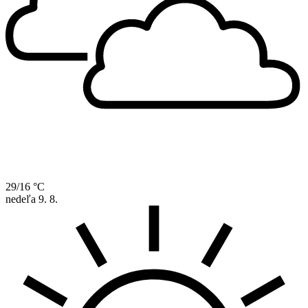
29/16 °C
nedeľa
9. 8.