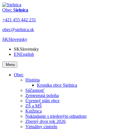
Obec
Sielnica
+421 455 442 231
obec@sielnica.sk
SK
Slovensky
SK
Slovensky
EN
English
Menu
Obec
História
Kronika obce Sielnica
Súčasnosť
Zemepisná poloha
Územný plán obce
ZŠ a MŠ
Knižnica
Nakladanie s triedeným odpadom
Zberný dvor rok 2026
Virtuálny cintorín