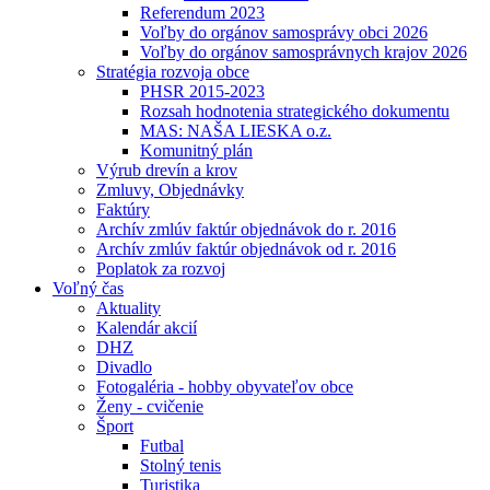
Referendum 2023
Voľby do orgánov samosprávy obci 2026
Voľby do orgánov samosprávnych krajov 2026
Stratégia rozvoja obce
PHSR 2015-2023
Rozsah hodnotenia strategického dokumentu
MAS: NAŠA LIESKA o.z.
Komunitný plán
Výrub drevín a krov
Zmluvy, Objednávky
Faktúry
Archív zmlúv faktúr objednávok do r. 2016
Archív zmlúv faktúr objednávok od r. 2016
Poplatok za rozvoj
Voľný čas
Aktuality
Kalendár akcií
DHZ
Divadlo
Fotogaléria - hobby obyvateľov obce
Ženy - cvičenie
Šport
Futbal
Stolný tenis
Turistika