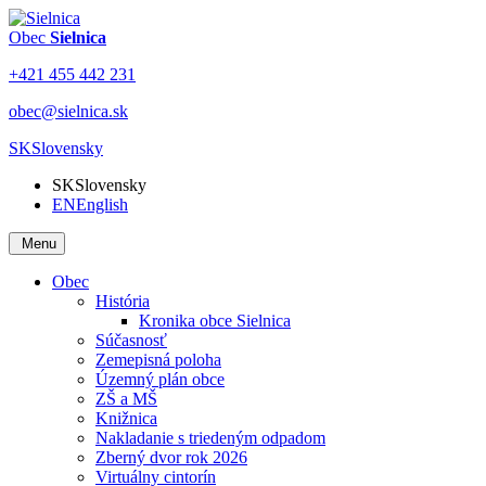
Obec
Sielnica
+421 455 442 231
obec@sielnica.sk
SK
Slovensky
SK
Slovensky
EN
English
Menu
Obec
História
Kronika obce Sielnica
Súčasnosť
Zemepisná poloha
Územný plán obce
ZŠ a MŠ
Knižnica
Nakladanie s triedeným odpadom
Zberný dvor rok 2026
Virtuálny cintorín