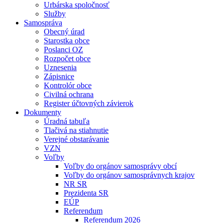
Urbárska spoločnosť
Služby
Samospráva
Obecný úrad
Starostka obce
Poslanci OZ
Rozpočet obce
Uznesenia
Zápisnice
Kontrolór obce
Civilná ochrana
Register účtovných závierok
Dokumenty
Úradná tabuľa
Tlačivá na stiahnutie
Verejné obstarávanie
VZN
Voľby
Voľby do orgánov samosprávy obcí
Voľby do orgánov samosprávnych krajov
NR SR
Prezidenta SR
EÚP
Referendum
Referendum 2026