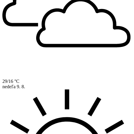
29/16 °C
nedeľa
9. 8.