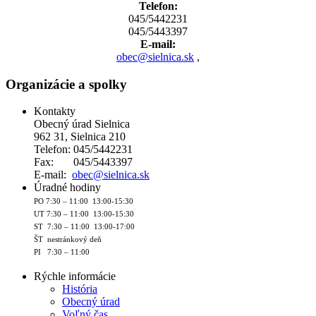
Telefon:
045/5442231
045/5443397
E-mail:
obec@sielnica.sk
,
Organizácie a spolky
Kontakty
Obecný úrad Sielnica
962 31, Sielnica 210
Telefon: 045/5442231
Fax: 045/5443397
E-mail:
obec@sielnica.sk
Úradné hodiny
PO 7:30 – 11:00 13:00-15:30
UT 7:30 – 11:00 13:00-15:30
ST 7:30 – 11:00 13:00-17:00
ŠT nestránkový deň
PI 7:30 – 11:00
Rýchle informácie
História
Obecný úrad
Voľný čas