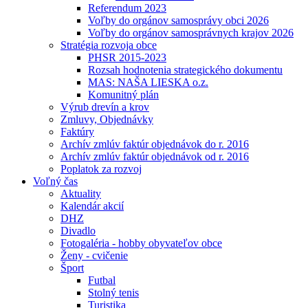
Referendum 2023
Voľby do orgánov samosprávy obci 2026
Voľby do orgánov samosprávnych krajov 2026
Stratégia rozvoja obce
PHSR 2015-2023
Rozsah hodnotenia strategického dokumentu
MAS: NAŠA LIESKA o.z.
Komunitný plán
Výrub drevín a krov
Zmluvy, Objednávky
Faktúry
Archív zmlúv faktúr objednávok do r. 2016
Archív zmlúv faktúr objednávok od r. 2016
Poplatok za rozvoj
Voľný čas
Aktuality
Kalendár akcií
DHZ
Divadlo
Fotogaléria - hobby obyvateľov obce
Ženy - cvičenie
Šport
Futbal
Stolný tenis
Turistika