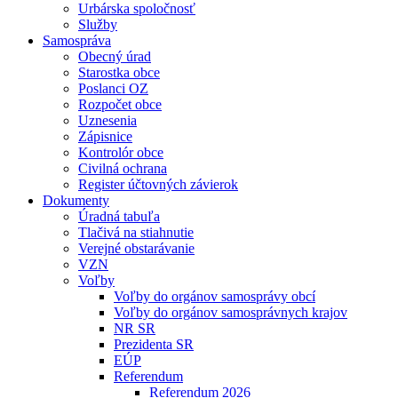
Urbárska spoločnosť
Služby
Samospráva
Obecný úrad
Starostka obce
Poslanci OZ
Rozpočet obce
Uznesenia
Zápisnice
Kontrolór obce
Civilná ochrana
Register účtovných závierok
Dokumenty
Úradná tabuľa
Tlačivá na stiahnutie
Verejné obstarávanie
VZN
Voľby
Voľby do orgánov samosprávy obcí
Voľby do orgánov samosprávnych krajov
NR SR
Prezidenta SR
EÚP
Referendum
Referendum 2026