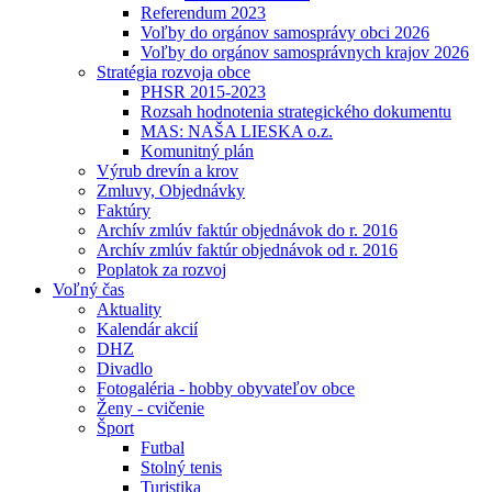
Referendum 2023
Voľby do orgánov samosprávy obci 2026
Voľby do orgánov samosprávnych krajov 2026
Stratégia rozvoja obce
PHSR 2015-2023
Rozsah hodnotenia strategického dokumentu
MAS: NAŠA LIESKA o.z.
Komunitný plán
Výrub drevín a krov
Zmluvy, Objednávky
Faktúry
Archív zmlúv faktúr objednávok do r. 2016
Archív zmlúv faktúr objednávok od r. 2016
Poplatok za rozvoj
Voľný čas
Aktuality
Kalendár akcií
DHZ
Divadlo
Fotogaléria - hobby obyvateľov obce
Ženy - cvičenie
Šport
Futbal
Stolný tenis
Turistika