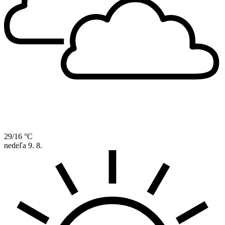
29/16 °C
nedeľa
9. 8.