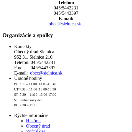
Telefon:
045/5442231
045/5443397
E-mail:
obec@sielnica.sk
,
Organizácie a spolky
Kontakty
Obecný úrad Sielnica
962 31, Sielnica 210
Telefon: 045/5442231
Fax: 045/5443397
E-mail:
obec@sielnica.sk
Úradné hodiny
PO 7:30 – 11:00 13:00-15:30
UT 7:30 – 11:00 13:00-15:30
ST 7:30 – 11:00 13:00-17:00
ŠT nestránkový deň
PI 7:30 – 11:00
Rýchle informácie
História
Obecný úrad
Voľný čas