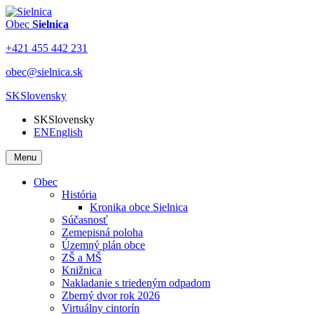
Obec
Sielnica
+421 455 442 231
obec@sielnica.sk
SK
Slovensky
SK
Slovensky
EN
English
Menu
Obec
História
Kronika obce Sielnica
Súčasnosť
Zemepisná poloha
Územný plán obce
ZŠ a MŠ
Knižnica
Nakladanie s triedeným odpadom
Zberný dvor rok 2026
Virtuálny cintorín