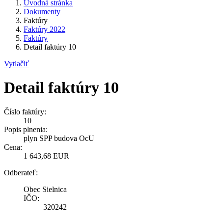
Úvodná stránka
Dokumenty
Faktúry
Faktúry 2022
Faktúry
Detail faktúry 10
Vytlačiť
Detail faktúry 10
Číslo faktúry:
10
Popis plnenia:
plyn SPP budova OcU
Cena:
1 643,68 EUR
Odberateľ:
Obec Sielnica
IČO:
320242