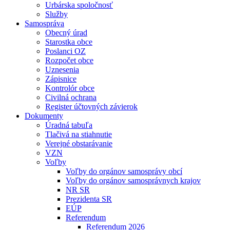
Urbárska spoločnosť
Služby
Samospráva
Obecný úrad
Starostka obce
Poslanci OZ
Rozpočet obce
Uznesenia
Zápisnice
Kontrolór obce
Civilná ochrana
Register účtovných závierok
Dokumenty
Úradná tabuľa
Tlačivá na stiahnutie
Verejné obstarávanie
VZN
Voľby
Voľby do orgánov samosprávy obcí
Voľby do orgánov samosprávnych krajov
NR SR
Prezidenta SR
EÚP
Referendum
Referendum 2026