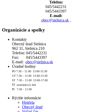
Telefon:
045/5442231
045/5443397
E-mail:
obec@sielnica.sk
,
Organizácie a spolky
Kontakty
Obecný úrad Sielnica
962 31, Sielnica 210
Telefon: 045/5442231
Fax: 045/5443397
E-mail:
obec@sielnica.sk
Úradné hodiny
PO 7:30 – 11:00 13:00-15:30
UT 7:30 – 11:00 13:00-15:30
ST 7:30 – 11:00 13:00-17:00
ŠT nestránkový deň
PI 7:30 – 11:00
Rýchle informácie
História
Obecný úrad
Voľný čas