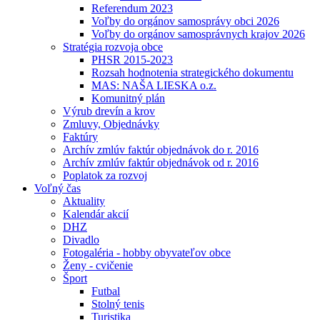
Referendum 2023
Voľby do orgánov samosprávy obci 2026
Voľby do orgánov samosprávnych krajov 2026
Stratégia rozvoja obce
PHSR 2015-2023
Rozsah hodnotenia strategického dokumentu
MAS: NAŠA LIESKA o.z.
Komunitný plán
Výrub drevín a krov
Zmluvy, Objednávky
Faktúry
Archív zmlúv faktúr objednávok do r. 2016
Archív zmlúv faktúr objednávok od r. 2016
Poplatok za rozvoj
Voľný čas
Aktuality
Kalendár akcií
DHZ
Divadlo
Fotogaléria - hobby obyvateľov obce
Ženy - cvičenie
Šport
Futbal
Stolný tenis
Turistika