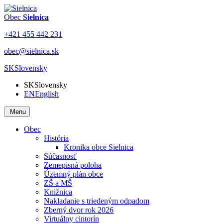
Obec
Sielnica
+421 455 442 231
obec@sielnica.sk
SK
Slovensky
SK
Slovensky
EN
English
Menu
Obec
História
Kronika obce Sielnica
Súčasnosť
Zemepisná poloha
Územný plán obce
ZŠ a MŠ
Knižnica
Nakladanie s triedeným odpadom
Zberný dvor rok 2026
Virtuálny cintorín