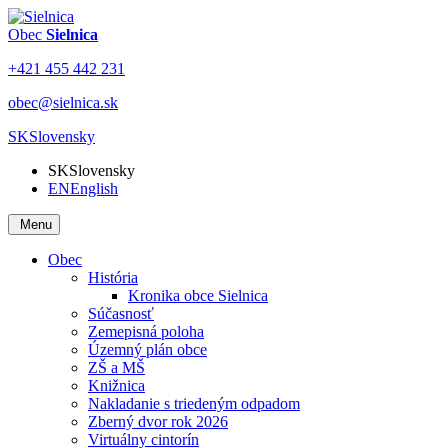
Obec
Sielnica
+421 455 442 231
obec@sielnica.sk
SK
Slovensky
SK
Slovensky
EN
English
Menu
Obec
História
Kronika obce Sielnica
Súčasnosť
Zemepisná poloha
Územný plán obce
ZŠ a MŠ
Knižnica
Nakladanie s triedeným odpadom
Zberný dvor rok 2026
Virtuálny cintorín