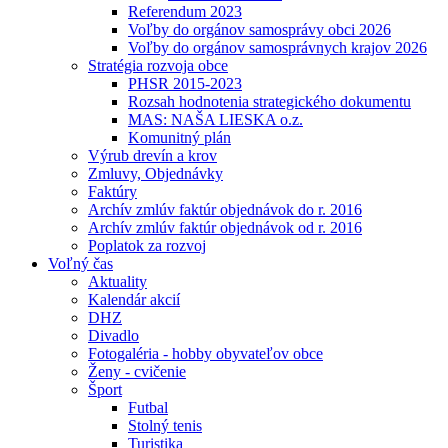
Referendum 2023
Voľby do orgánov samosprávy obci 2026
Voľby do orgánov samosprávnych krajov 2026
Stratégia rozvoja obce
PHSR 2015-2023
Rozsah hodnotenia strategického dokumentu
MAS: NAŠA LIESKA o.z.
Komunitný plán
Výrub drevín a krov
Zmluvy, Objednávky
Faktúry
Archív zmlúv faktúr objednávok do r. 2016
Archív zmlúv faktúr objednávok od r. 2016
Poplatok za rozvoj
Voľný čas
Aktuality
Kalendár akcií
DHZ
Divadlo
Fotogaléria - hobby obyvateľov obce
Ženy - cvičenie
Šport
Futbal
Stolný tenis
Turistika