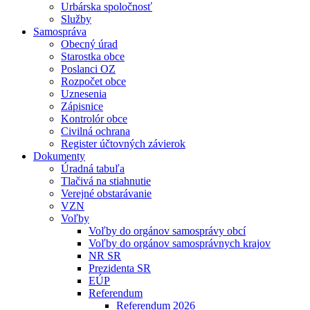
Urbárska spoločnosť
Služby
Samospráva
Obecný úrad
Starostka obce
Poslanci OZ
Rozpočet obce
Uznesenia
Zápisnice
Kontrolór obce
Civilná ochrana
Register účtovných závierok
Dokumenty
Úradná tabuľa
Tlačivá na stiahnutie
Verejné obstarávanie
VZN
Voľby
Voľby do orgánov samosprávy obcí
Voľby do orgánov samosprávnych krajov
NR SR
Prezidenta SR
EÚP
Referendum
Referendum 2026