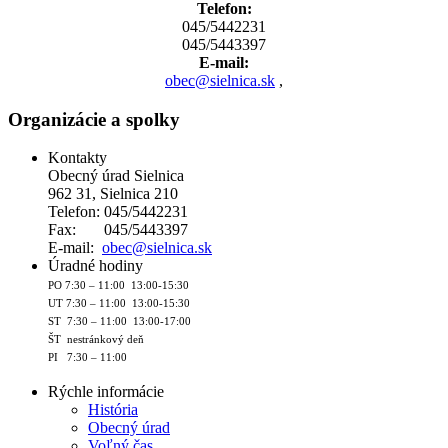
Telefon:
045/5442231
045/5443397
E-mail:
obec@sielnica.sk
,
Organizácie a spolky
Kontakty
Obecný úrad Sielnica
962 31, Sielnica 210
Telefon: 045/5442231
Fax: 045/5443397
E-mail:
obec@sielnica.sk
Úradné hodiny
PO 7:30 – 11:00 13:00-15:30
UT 7:30 – 11:00 13:00-15:30
ST 7:30 – 11:00 13:00-17:00
ŠT nestránkový deň
PI 7:30 – 11:00
Rýchle informácie
História
Obecný úrad
Voľný čas