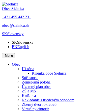
Obec
Sielnica
+421 455 442 231
obec@sielnica.sk
SK
Slovensky
SK
Slovensky
EN
English
Menu
Obec
História
Kronika obce Sielnica
Súčasnosť
Zemepisná poloha
Územný plán obce
ZŠ a MŠ
Knižnica
Nakladanie s triedeným odpadom
Zberný dvor rok 2026
Virtuálny cintorín