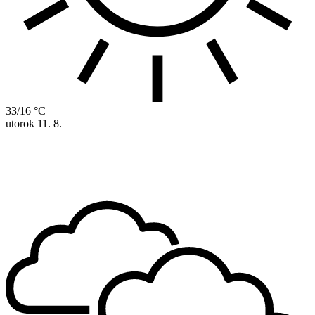
33/16 °C
utorok
11. 8.