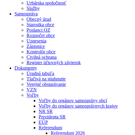
Urbárska spoločnosť
Služby
Samospráva
Obecný úrad
Starostka obce
Poslanci OZ
Rozpočet obce
Uznesenia
Zápisnice
Kontrolór obce
Civilná ochrana
Register účtovných závierok
Dokumenty
Úradná tabuľa
Tlačivá na stiahnutie
Verejné obstarávanie
VZN
Voľby
Voľby do orgánov samosprávy obcí
Voľby do orgánov samosprávnych krajov
NR SR
Prezidenta SR
EÚP
Referendum
Referendum 2026