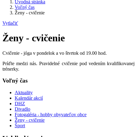
Úvodná stránka
Voľný čas
Ženy - cvičenie
Vytlačiť
Ženy - cvičenie
Cvičenie - jóga v pondelok a vo štvrtok od 19.00 hod.
Príďte medzi nás. Pravidelné cvičenie pod vedením kvalifikovanej
trénerky.
Voľný čas
Aktuality
Kalendár akcií
DHZ
Divadlo
Fotogaléria - hobby obyvateľov obce
Ženy - cvičenie
Šport