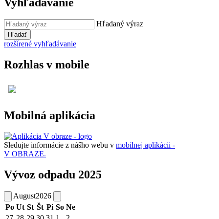
Vyhľadávanie
Hľadaný výraz
Hľadať
rozšírené vyhľadávanie
Rozhlas v mobile
Mobilná aplikácia
Sledujte informácie z nášho webu v
mobilnej aplikácii -
V OBRAZE.
Vývoz odpadu 2025
August
2026
Po
Ut
St
Št
Pi
So
Ne
27
28
29
30
31
1
2