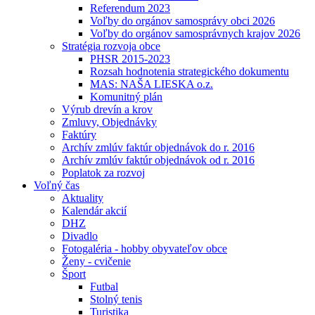
Referendum 2023
Voľby do orgánov samosprávy obci 2026
Voľby do orgánov samosprávnych krajov 2026
Stratégia rozvoja obce
PHSR 2015-2023
Rozsah hodnotenia strategického dokumentu
MAS: NAŠA LIESKA o.z.
Komunitný plán
Výrub drevín a krov
Zmluvy, Objednávky
Faktúry
Archív zmlúv faktúr objednávok do r. 2016
Archív zmlúv faktúr objednávok od r. 2016
Poplatok za rozvoj
Voľný čas
Aktuality
Kalendár akcií
DHZ
Divadlo
Fotogaléria - hobby obyvateľov obce
Ženy - cvičenie
Šport
Futbal
Stolný tenis
Turistika