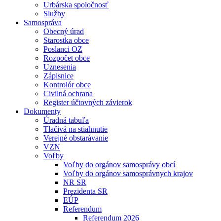
Urbárska spoločnosť
Služby
Samospráva
Obecný úrad
Starostka obce
Poslanci OZ
Rozpočet obce
Uznesenia
Zápisnice
Kontrolór obce
Civilná ochrana
Register účtovných závierok
Dokumenty
Úradná tabuľa
Tlačivá na stiahnutie
Verejné obstarávanie
VZN
Voľby
Voľby do orgánov samosprávy obcí
Voľby do orgánov samosprávnych krajov
NR SR
Prezidenta SR
EÚP
Referendum
Referendum 2026