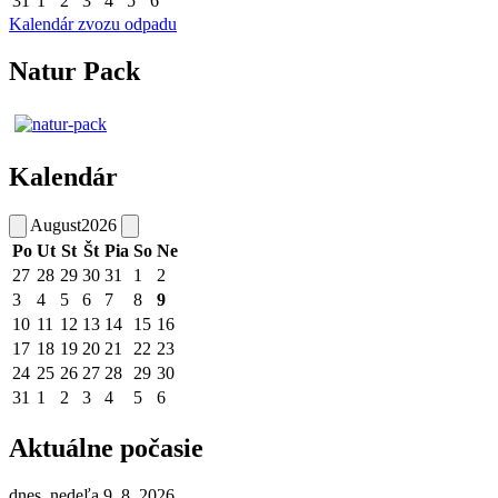
31
1
2
3
4
5
6
Kalendár zvozu odpadu
Natur Pack
Kalendár
August
2026
Po
Ut
St
Št
Pia
So
Ne
27
28
29
30
31
1
2
3
4
5
6
7
8
9
10
11
12
13
14
15
16
17
18
19
20
21
22
23
24
25
26
27
28
29
30
31
1
2
3
4
5
6
Aktuálne počasie
dnes, nedeľa 9. 8. 2026