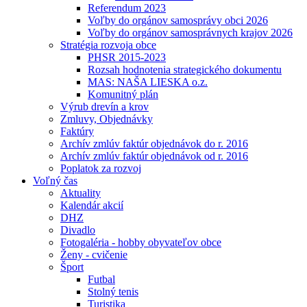
Referendum 2023
Voľby do orgánov samosprávy obci 2026
Voľby do orgánov samosprávnych krajov 2026
Stratégia rozvoja obce
PHSR 2015-2023
Rozsah hodnotenia strategického dokumentu
MAS: NAŠA LIESKA o.z.
Komunitný plán
Výrub drevín a krov
Zmluvy, Objednávky
Faktúry
Archív zmlúv faktúr objednávok do r. 2016
Archív zmlúv faktúr objednávok od r. 2016
Poplatok za rozvoj
Voľný čas
Aktuality
Kalendár akcií
DHZ
Divadlo
Fotogaléria - hobby obyvateľov obce
Ženy - cvičenie
Šport
Futbal
Stolný tenis
Turistika