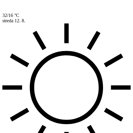
32/16 °C
streda
12. 8.