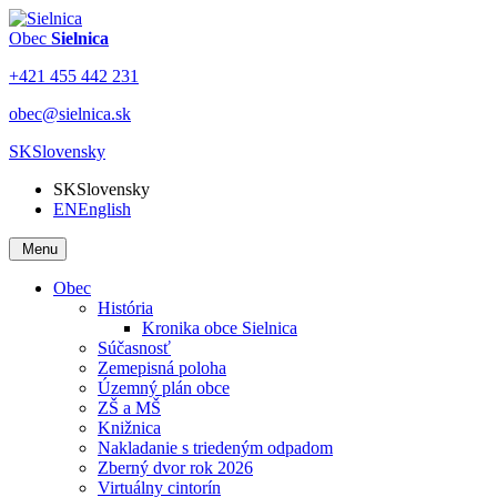
Obec
Sielnica
+421 455 442 231
obec@sielnica.sk
SK
Slovensky
SK
Slovensky
EN
English
Menu
Obec
História
Kronika obce Sielnica
Súčasnosť
Zemepisná poloha
Územný plán obce
ZŠ a MŠ
Knižnica
Nakladanie s triedeným odpadom
Zberný dvor rok 2026
Virtuálny cintorín