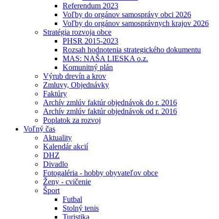
Referendum 2023
Voľby do orgánov samosprávy obci 2026
Voľby do orgánov samosprávnych krajov 2026
Stratégia rozvoja obce
PHSR 2015-2023
Rozsah hodnotenia strategického dokumentu
MAS: NAŠA LIESKA o.z.
Komunitný plán
Výrub drevín a krov
Zmluvy, Objednávky
Faktúry
Archív zmlúv faktúr objednávok do r. 2016
Archív zmlúv faktúr objednávok od r. 2016
Poplatok za rozvoj
Voľný čas
Aktuality
Kalendár akcií
DHZ
Divadlo
Fotogaléria - hobby obyvateľov obce
Ženy - cvičenie
Šport
Futbal
Stolný tenis
Turistika