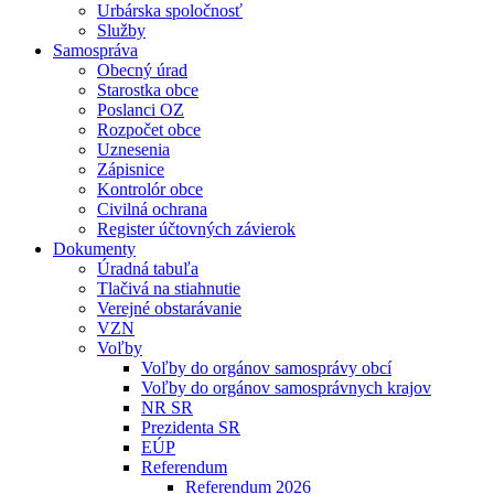
Urbárska spoločnosť
Služby
Samospráva
Obecný úrad
Starostka obce
Poslanci OZ
Rozpočet obce
Uznesenia
Zápisnice
Kontrolór obce
Civilná ochrana
Register účtovných závierok
Dokumenty
Úradná tabuľa
Tlačivá na stiahnutie
Verejné obstarávanie
VZN
Voľby
Voľby do orgánov samosprávy obcí
Voľby do orgánov samosprávnych krajov
NR SR
Prezidenta SR
EÚP
Referendum
Referendum 2026