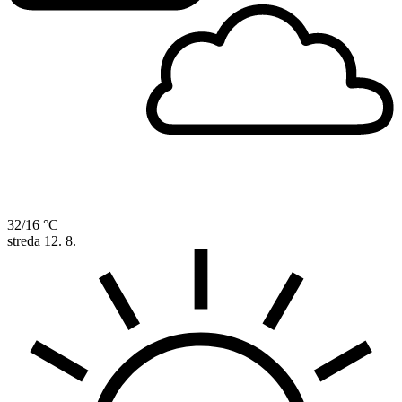
32/16 °C
streda
12. 8.