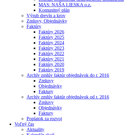
MAS: NAŠA LIESKA o.z.
Komunitný plán
Výrub drevín a krov
Zmluvy, Objednávky
Faktúry
Faktúry 2026
Faktúry 2025
Faktúry 2024
Faktúry 2023
Faktúry 2022
Faktúry 2021
Faktúry 2020
Faktúry 2019
Archív zmlúv faktúr objednávok do r. 2016
Zmluvy
Objednávky
Faktury
Archív zmlúv faktúr objednávok od r. 2016
Zmluvy
Objednávky
Faktury
Poplatok za rozvoj
Voľný čas
Aktuality
Kalendár akcií