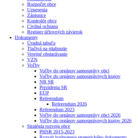
Rozpočet obce
Uznesenia
Zápisnice
Kontrolór obce
Civilná ochrana
Register účtovných závierok
Dokumenty
Úradná tabuľa
Tlačivá na stiahnutie
Verejné obstarávanie
VZN
Voľby
Voľby do orgánov samosprávy obcí
Voľby do orgánov samosprávnych krajov
NR SR
Prezidenta SR
EÚP
Referendum
Referendum 2026
Referendum 2023
Voľby do orgánov samosprávy obci 2026
Voľby do orgánov samosprávnych krajov 2026
Stratégia rozvoja obce
PHSR 2015-2023
Rozsah hodnotenia strategického dokumentu