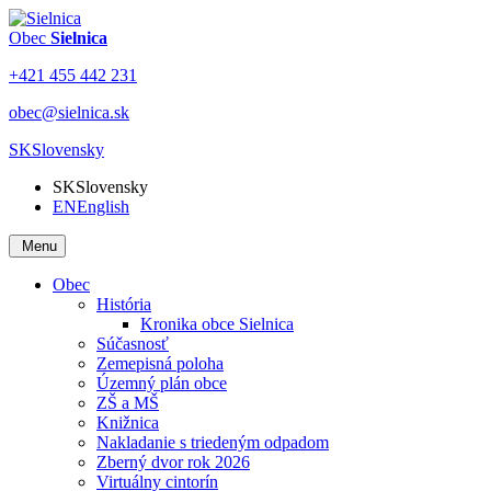
Obec
Sielnica
+421 455 442 231
obec@sielnica.sk
SK
Slovensky
SK
Slovensky
EN
English
Menu
Obec
História
Kronika obce Sielnica
Súčasnosť
Zemepisná poloha
Územný plán obce
ZŠ a MŠ
Knižnica
Nakladanie s triedeným odpadom
Zberný dvor rok 2026
Virtuálny cintorín