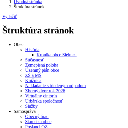
Úvodná stránka
Štruktúra stránok
Vytlačiť
Štruktúra stránok
Obec
História
Kronika obce Sielnica
Súčasnosť
Zemepisná poloha
Územný plán obce
ZŠ a MŠ
Knižnica
Nakladanie s triedeným odpadom
Zberný dvor rok 2026
Virtuálny cintorín
Urbárska spoločnosť
Služby
Samospráva
Obecný úrad
Starostka obce
Poslanci OZ