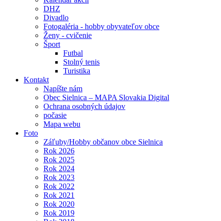
DHZ
Divadlo
Fotogaléria - hobby obyvateľov obce
Ženy - cvičenie
Šport
Futbal
Stolný tenis
Turistika
Kontakt
Napíšte nám
Obec Sielnica – MAPA Slovakia Digital
Ochrana osobných údajov
počasie
Mapa webu
Foto
Záľuby/Hobby občanov obce Sielnica
Rok 2026
Rok 2025
Rok 2024
Rok 2023
Rok 2022
Rok 2021
Rok 2020
Rok 2019