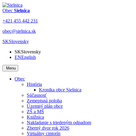
Obec
Sielnica
+421 455 442 231
obec@sielnica.sk
SK
Slovensky
SK
Slovensky
EN
English
Menu
Obec
História
Kronika obce Sielnica
Súčasnosť
Zemepisná poloha
Územný plán obce
ZŠ a MŠ
Knižnica
Nakladanie s triedeným odpadom
Zberný dvor rok 2026
Virtuálny cintorín