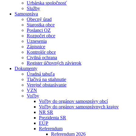
Urbárska spoločnosť
Služby
Samospráva
Obecný úrad
Starostka obce
Poslanci OZ
Rozpočet obce
Uznesenia
Zápisnice
Kontrolór obce
Civilná ochrana
Register účtovných závierok
Dokumenty
Úradná tabuľa
Tlačivá na stiahnutie
Verejné obstarávanie
VZN
Voľby
Voľby do orgánov samosprávy obcí
Voľby do orgánov samosprávnych krajov
NR SR
Prezidenta SR
EÚP
Referendum
Referendum 2026