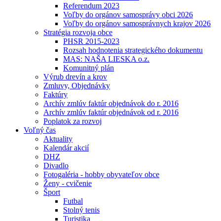
Referendum 2023
Voľby do orgánov samosprávy obci 2026
Voľby do orgánov samosprávnych krajov 2026
Stratégia rozvoja obce
PHSR 2015-2023
Rozsah hodnotenia strategického dokumentu
MAS: NAŠA LIESKA o.z.
Komunitný plán
Výrub drevín a krov
Zmluvy, Objednávky
Faktúry
Archív zmlúv faktúr objednávok do r. 2016
Archív zmlúv faktúr objednávok od r. 2016
Poplatok za rozvoj
Voľný čas
Aktuality
Kalendár akcií
DHZ
Divadlo
Fotogaléria - hobby obyvateľov obce
Ženy - cvičenie
Šport
Futbal
Stolný tenis
Turistika