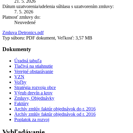
21. 5. 2026
Dátum uzatvorenia/udelenia súhlasu s uzatvorením zmluvy:
7. 5. 2026
Platnosť zmluvy do:
Neuvedené
Zmluva Detronics.pdf
Typ súboru: PDF dokument, Veľkosť: 3,57 MB
Dokumenty
Úradná tabuľa
Tlačivá na stiahnutie
Verejné obstarávanie
VZN
Voľby
Stratégia rozvoja obce
Výrub drevín a krov
Zmluvy, Objednávky
Faktúry
Archív zmlúv faktúr objednávok do r. 2016
Archív zmlúv faktúr objednávok od r. 2016
Poplatok za rozvoj
Vyhľadávanie