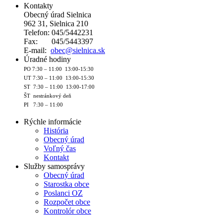
Kontakty
Obecný úrad Sielnica
962 31, Sielnica 210
Telefon: 045/5442231
Fax: 045/5443397
E-mail:
obec@sielnica.sk
Úradné hodiny
PO 7:30 – 11:00 13:00-15:30
UT 7:30 – 11:00 13:00-15:30
ST 7:30 – 11:00 13:00-17:00
ŠT nestránkový deň
PI 7:30 – 11:00
Rýchle informácie
História
Obecný úrad
Voľný čas
Kontakt
Služby samosprávy
Obecný úrad
Starostka obce
Poslanci OZ
Rozpočet obce
Kontrolór obce