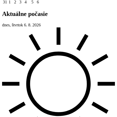
31
1
2
3
4
5
6
Aktuálne počasie
dnes, štvrtok 6. 8. 2026