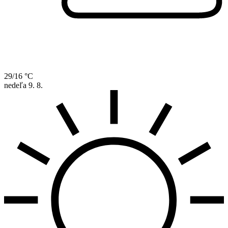
29/16 °C
nedeľa
9. 8.