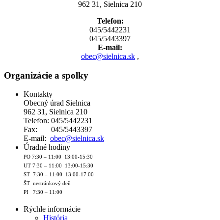
962 31, Sielnica 210
Telefon:
045/5442231
045/5443397
E-mail:
obec@sielnica.sk
,
Organizácie a spolky
Kontakty
Obecný úrad Sielnica
962 31, Sielnica 210
Telefon: 045/5442231
Fax: 045/5443397
E-mail:
obec@sielnica.sk
Úradné hodiny
PO 7:30 – 11:00 13:00-15:30
UT 7:30 – 11:00 13:00-15:30
ST 7:30 – 11:00 13:00-17:00
ŠT nestránkový deň
PI 7:30 – 11:00
Rýchle informácie
História