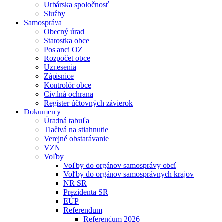
Urbárska spoločnosť
Služby
Samospráva
Obecný úrad
Starostka obce
Poslanci OZ
Rozpočet obce
Uznesenia
Zápisnice
Kontrolór obce
Civilná ochrana
Register účtovných závierok
Dokumenty
Úradná tabuľa
Tlačivá na stiahnutie
Verejné obstarávanie
VZN
Voľby
Voľby do orgánov samosprávy obcí
Voľby do orgánov samosprávnych krajov
NR SR
Prezidenta SR
EÚP
Referendum
Referendum 2026