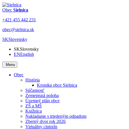
Obec
Sielnica
+421 455 442 231
obec@sielnica.sk
SK
Slovensky
SK
Slovensky
EN
English
Menu
Obec
História
Kronika obce Sielnica
Súčasnosť
Zemepisná poloha
Územný plán obce
ZŠ a MŠ
Knižnica
Nakladanie s triedeným odpadom
Zberný dvor rok 2026
Virtuálny cintorín