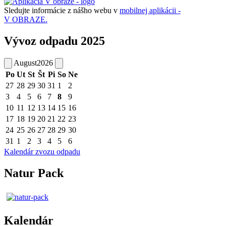
Sledujte informácie z nášho webu v
mobilnej aplikácii -
V OBRAZE.
Vývoz odpadu 2025
August
2026
Po
Ut
St
Št
Pi
So
Ne
27
28
29
30
31
1
2
3
4
5
6
7
8
9
10
11
12
13
14
15
16
17
18
19
20
21
22
23
24
25
26
27
28
29
30
31
1
2
3
4
5
6
Kalendár zvozu odpadu
Natur Pack
Kalendár