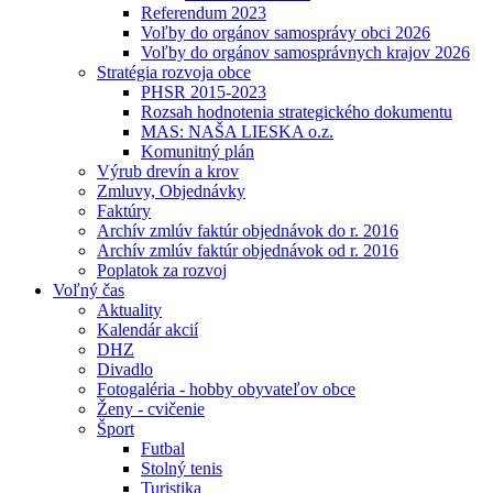
Referendum 2023
Voľby do orgánov samosprávy obci 2026
Voľby do orgánov samosprávnych krajov 2026
Stratégia rozvoja obce
PHSR 2015-2023
Rozsah hodnotenia strategického dokumentu
MAS: NAŠA LIESKA o.z.
Komunitný plán
Výrub drevín a krov
Zmluvy, Objednávky
Faktúry
Archív zmlúv faktúr objednávok do r. 2016
Archív zmlúv faktúr objednávok od r. 2016
Poplatok za rozvoj
Voľný čas
Aktuality
Kalendár akcií
DHZ
Divadlo
Fotogaléria - hobby obyvateľov obce
Ženy - cvičenie
Šport
Futbal
Stolný tenis
Turistika