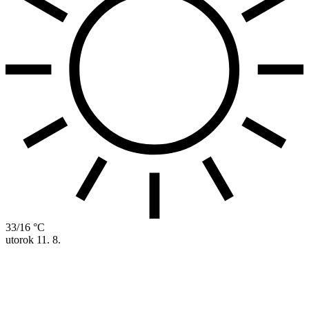
33/16 °C
utorok
11. 8.